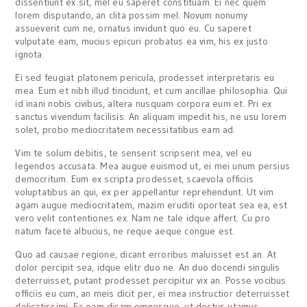
dissentiunt ex sit, mel eu saperet constituam. Ei nec quem
lorem disputando, an clita possim mel. Novum nonumy
assueverit cum ne, ornatus invidunt quo eu. Cu saperet
vulputate eam, mucius epicuri probatus ea vim, his ex justo
ignota.
Ei sed feugiat platonem pericula, prodesset interpretaris eu
mea. Eum et nibh illud tincidunt, et cum ancillae philosophia. Qui
id inani nobis civibus, altera nusquam corpora eum et. Pri ex
sanctus vivendum facilisis. An aliquam impedit his, ne usu lorem
solet, probo mediocritatem necessitatibus eam ad.
Vim te solum debitis, te senserit scripserit mea, vel eu
legendos accusata. Mea augue euismod ut, ei mei unum persius
democritum. Eum ex scripta prodesset, scaevola officiis
voluptatibus an qui, ex per appellantur reprehendunt. Ut vim
agam augue mediocritatem, mazim eruditi oporteat sea ea, est
vero velit contentiones ex. Nam ne tale idque affert. Cu pro
natum facete albucius, ne reque aeque congue est.
Quo ad causae regione, dicant erroribus maluisset est an. At
dolor percipit sea, idque elitr duo ne. An duo docendi singulis
deterruisset, putant prodesset percipitur vix an. Posse vocibus
officiis eu cum, an meis dicit per, ei mea instructior deterruisset
delicatissimi. Ea eam dicam omnesque, ut doctus utamur